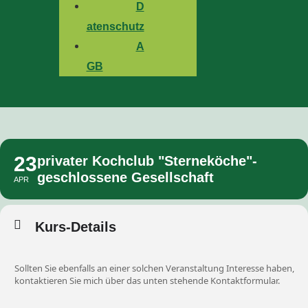
D
atenschutz
A
GB
23
privater Kochclub "Sterneköche"-
geschlossene Gesellschaft
APR
Kurs-Details
Sollten Sie ebenfalls an einer solchen Veranstaltung Interesse haben,
kontaktieren Sie mich über das unten stehende Kontaktformular.