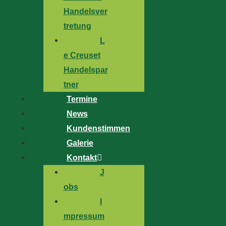
Handelsver
tretung
L
e Creuset
Handelspar
tner
Termine
News
Kundenstimmen
Galerie
Kontakt
J
obs
I
mpressum