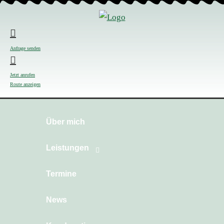
Anfrage senden
Jetzt anrufen
Route anzeigen
Über mich
Leistungen
Termine
News