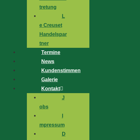
tretung
L
e Creuset
Handelspar
tner
Termine
News
Kundenstimmen
Galerie
Kontakt
J
obs
I
mpressum
D