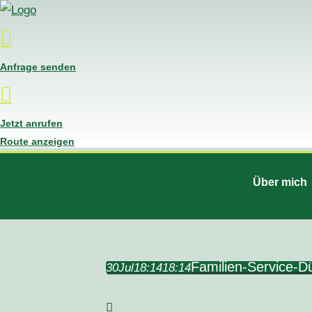
Anfrage senden
Jetzt anrufen
Route anzeigen
Über mich
Familien-Service-D
30
Jul
18:14
18:14