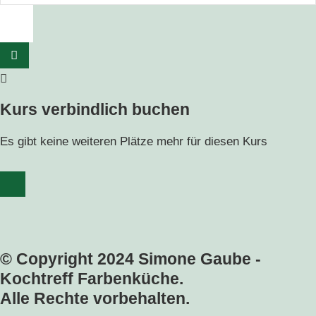
Herbst
-
-
Der
Ausgebucht
vegetarische
[]
Herbst
-
Kurs verbindlich buchen
Ausgebucht
Es gibt keine weiteren Plätze mehr für diesen Kurs
[]
© Copyright 2024 Simone Gaube -
Kochtreff Farbenküche.
Alle Rechte vorbehalten.