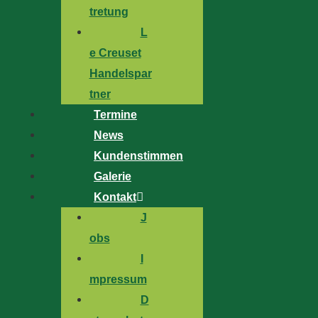
tretung
L
e Creuset
Handelspar
tner
Termine
News
Kundenstimmen
Galerie
Kontakt
J
obs
I
mpressum
D