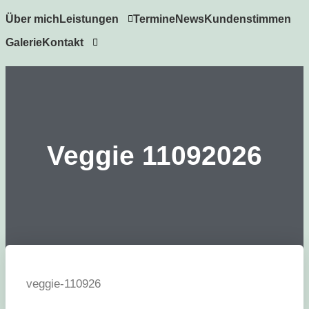
Über mich
Leistungen
Termine
News
Kundenstimmen
Galerie
Kontakt
Veggie 11092026
veggie-110926