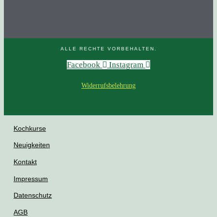
© COPYRIGHT 2024 SIMONE GAUBE - KOCHTREFF
FARBENKÜCHE.
ALLE RECHTE VORBEHALTEN.
Facebook
Instagram
Widerrufsbelehrung
Kochkurse
Neuigkeiten
Kontakt
Impressum
Datenschutz
AGB