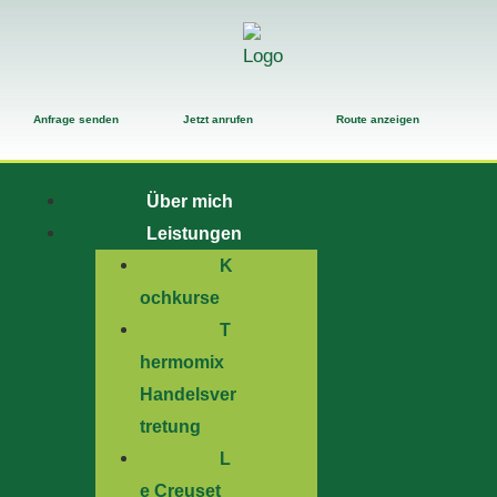
Anfrage senden
Jetzt anrufen
Route anzeigen
Über mich
Leistungen
K
ochkurse
T
hermomix
Handelsver
tretung
L
e Creuset