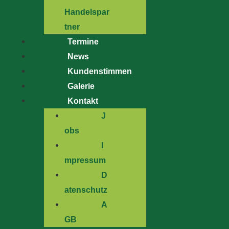
Handelspar
tner
Termine
News
Kundenstimmen
Galerie
Kontakt
J
obs
I
mpressum
D
atenschutz
A
GB