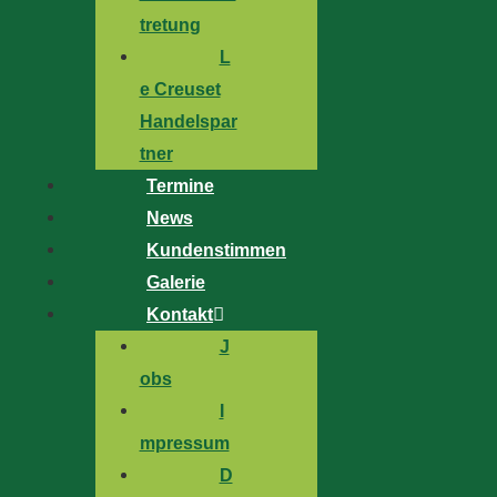
tretung
L
e Creuset
Handelspar
tner
Termine
News
Kundenstimmen
Galerie
Kontakt
J
obs
I
mpressum
D